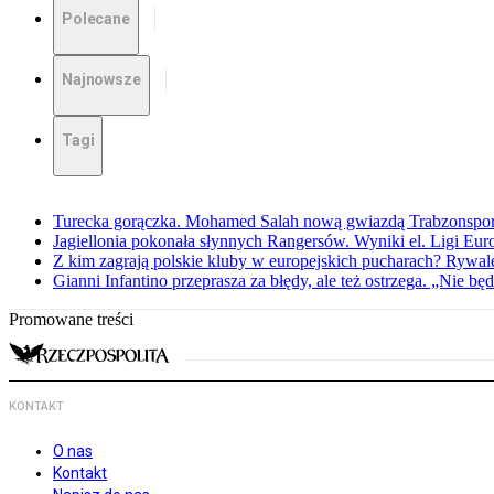
Polecane
Najnowsze
Tagi
Turecka gorączka. Mohamed Salah nową gwiazdą Trabzonspo
Jagiellonia pokonała słynnych Rangersów. Wyniki el. Ligi Eur
Z kim zagrają polskie kluby w europejskich pucharach? Rywale
Gianni Infantino przeprasza za błędy, ale też ostrzega. „Nie będ
Promowane treści
KONTAKT
O nas
Kontakt