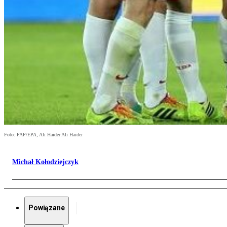
Foto: PAP/EPA, Ali Haider Ali Haider
Michał Kołodziejczyk
Powiązane