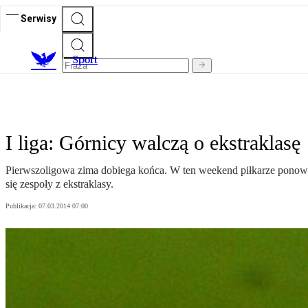
Serwisy
S
port
I liga: Górnicy walczą o ekstraklasę
Pierwszoligowa zima dobiega końca. W ten weekend piłkarze ponowni
się zespoły z ekstraklasy.
Publikacja:
07.03.2014 07:00