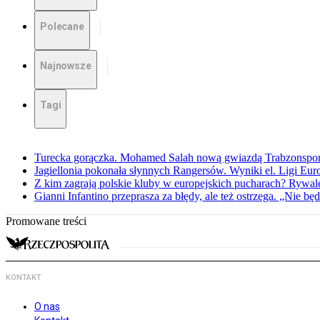
Polecane
Najnowsze
Tagi
Turecka gorączka. Mohamed Salah nową gwiazdą Trabzonspo
Jagiellonia pokonała słynnych Rangersów. Wyniki el. Ligi Eur
Z kim zagrają polskie kluby w europejskich pucharach? Rywale
Gianni Infantino przeprasza za błędy, ale też ostrzega. „Nie będ
Promowane treści
KONTAKT
O nas