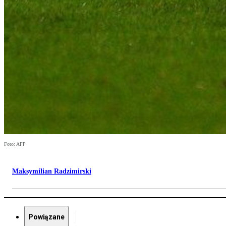
Foto: AFP
Maksymilian Radzimirski
Powiązane