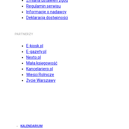
Zmiana ustawień zgód
Regulamin serwisu
Informacje o nadawcy
Deklaracja dostępności
PARTNERZY
E-kiosk.pl
E-gazety.pl
Nexto.pl
Mała księgowość
Kancelarierp.pl
Wieści Rolnicze
Życie Warszawy
KALENDARIUM