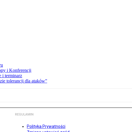
ru
opy i Konferencji
 i terminarz
zie tolerancji dla ataków”
REGULAMIN
Polityka Prywatności