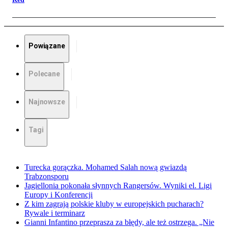
Powiązane
Polecane
Najnowsze
Tagi
Turecka gorączka. Mohamed Salah nową gwiazdą
Trabzonsporu
Jagiellonia pokonała słynnych Rangersów. Wyniki el. Ligi
Europy i Konferencji
Z kim zagrają polskie kluby w europejskich pucharach?
Rywale i terminarz
Gianni Infantino przeprasza za błędy, ale też ostrzega. „Nie