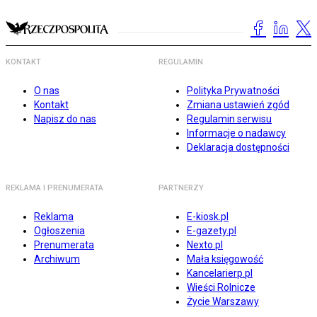
KONTAKT
REGULAMIN
O nas
Polityka Prywatności
Kontakt
Zmiana ustawień zgód
Napisz do nas
Regulamin serwisu
Informacje o nadawcy
Deklaracja dostępności
REKLAMA I PRENUMERATA
PARTNERZY
Reklama
E-kiosk.pl
Ogłoszenia
E-gazety.pl
Prenumerata
Nexto.pl
Archiwum
Mała księgowość
Kancelarierp.pl
Wieści Rolnicze
Życie Warszawy