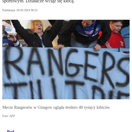
sportowym. Działacze wciąż się kłócą.
Publikacja:
20.03.2014 00:51
Mecze Rangersów w Glasgow ogląda średnio 40 tysięcy kibiców
Foto: AFP
Red