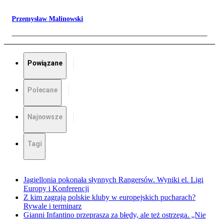
Przemysław Malinowski
Powiązane
Polecane
Najnowsze
Tagi
Jagiellonia pokonała słynnych Rangersów. Wyniki el. Ligi
Europy i Konferencji
Z kim zagrają polskie kluby w europejskich pucharach?
Rywale i terminarz
Gianni Infantino przeprasza za błędy, ale też ostrzega. „Nie