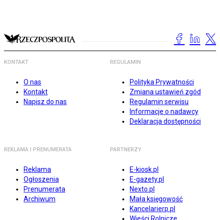
KONTAKT
REGULAMIN
O nas
Polityka Prywatności
Kontakt
Zmiana ustawień zgód
Napisz do nas
Regulamin serwisu
Informacje o nadawcy
Deklaracja dostępności
REKLAMA I PRENUMERATA
PARTNERZY
Reklama
E-kiosk.pl
Ogłoszenia
E-gazety.pl
Prenumerata
Nexto.pl
Archiwum
Mała księgowość
Kancelarierp.pl
Wieści Rolnicze