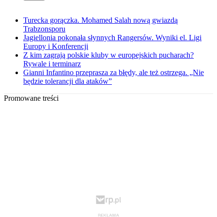
Turecka gorączka. Mohamed Salah nową gwiazdą
Trabzonsporu
Jagiellonia pokonała słynnych Rangersów. Wyniki el. Ligi
Europy i Konferencji
Z kim zagrają polskie kluby w europejskich pucharach?
Rywale i terminarz
Gianni Infantino przeprasza za błędy, ale też ostrzega. „Nie
będzie tolerancji dla ataków”
Promowane treści