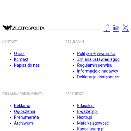
KONTAKT
REGULAMIN
O nas
Polityka Prywatności
Kontakt
Zmiana ustawień zgód
Napisz do nas
Regulamin serwisu
Informacje o nadawcy
Deklaracja dostępności
REKLAMA I PRENUMERATA
PARTNERZY
Reklama
E-kiosk.pl
Ogłoszenia
E-gazety.pl
Prenumerata
Nexto.pl
Archiwum
Mała księgowość
Kancelarierp.pl