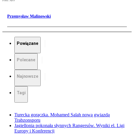
Foto: AFP
Przemysław Malinowski
Powiązane
Polecane
Najnowsze
Tagi
Turecka gorączka. Mohamed Salah nową gwiazdą
Trabzonsporu
Jagiellonia pokonała słynnych Rangersów. Wyniki el. Ligi
Europy i Konferencji