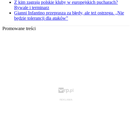
Z kim zagrają polskie kluby w europejskich pucharach?
Rywale i terminarz
Gianni Infantino przeprasza za błędy, ale też ostrzega. „Nie
będzie tolerancji dla ataków”
Promowane treści