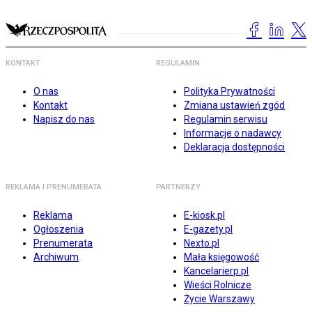
KONTAKT
REGULAMIN
O nas
Polityka Prywatności
Kontakt
Zmiana ustawień zgód
Napisz do nas
Regulamin serwisu
Informacje o nadawcy
Deklaracja dostępności
REKLAMA I PRENUMERATA
PARTNERZY
Reklama
E-kiosk.pl
Ogłoszenia
E-gazety.pl
Prenumerata
Nexto.pl
Archiwum
Mała księgowość
Kancelarierp.pl
Wieści Rolnicze
Życie Warszawy