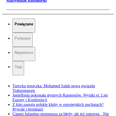
Maksymilian Radzimirski
Powiązane
Polecane
Najnowsze
Tagi
Turecka gorączka. Mohamed Salah nową gwiazdą
Trabzonsporu
Jagiellonia pokonała słynnych Rangersów. Wyniki el. Ligi
Europy i Konferencji
Z kim zagrają polskie kluby w europejskich pucharach?
Rywale i terminarz
Gianni Infantino przeprasza za błędy, ale też ostrzega. „Nie