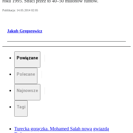
roku 1995. Straci przez to 40–50 milionów funtów.
Publikacja:
14.05.2014 02:05
Jakub Gregorowicz
Powiązane
Polecane
Najnowsze
Tagi
Turecka gorączka. Mohamed Salah nową gwiazdą