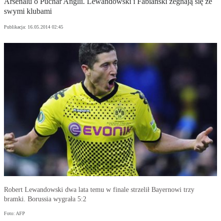
Arsenalu o Puchar Anglii. Lewandowski i Fabiański żegnają się ze
swymi klubami
Publikacja:
16.05.2014 02:45
Robert Lewandowski dwa lata temu w finale strzelił Bayernowi trzy
bramki. Borussia wygrała 5:2
Foto: AFP