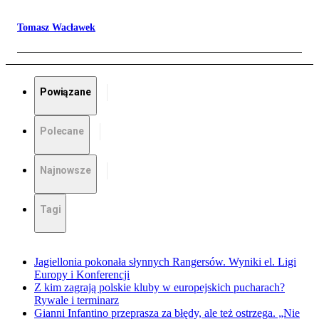
Tomasz Wacławek
Powiązane
Polecane
Najnowsze
Tagi
Jagiellonia pokonała słynnych Rangersów. Wyniki el. Ligi
Europy i Konferencji
Z kim zagrają polskie kluby w europejskich pucharach?
Rywale i terminarz
Gianni Infantino przeprasza za błędy, ale też ostrzega. „Nie