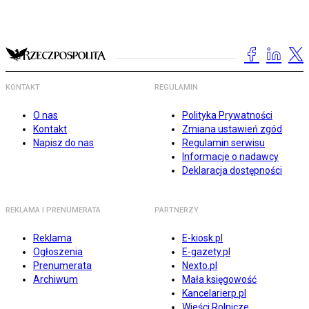
KONTAKT
REGULAMIN
O nas
Polityka Prywatności
Kontakt
Zmiana ustawień zgód
Napisz do nas
Regulamin serwisu
Informacje o nadawcy
Deklaracja dostępności
REKLAMA I PRENUMERATA
PARTNERZY
Reklama
E-kiosk.pl
Ogłoszenia
E-gazety.pl
Prenumerata
Nexto.pl
Archiwum
Mała księgowość
Kancelarierp.pl
Wieści Rolnicze