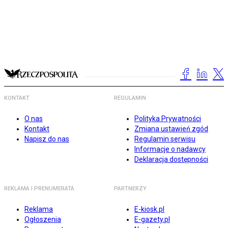
KONTAKT
REGULAMIN
O nas
Polityka Prywatności
Kontakt
Zmiana ustawień zgód
Napisz do nas
Regulamin serwisu
Informacje o nadawcy
Deklaracja dostępności
REKLAMA I PRENUMERATA
PARTNERZY
Reklama
E-kiosk.pl
Ogłoszenia
E-gazety.pl