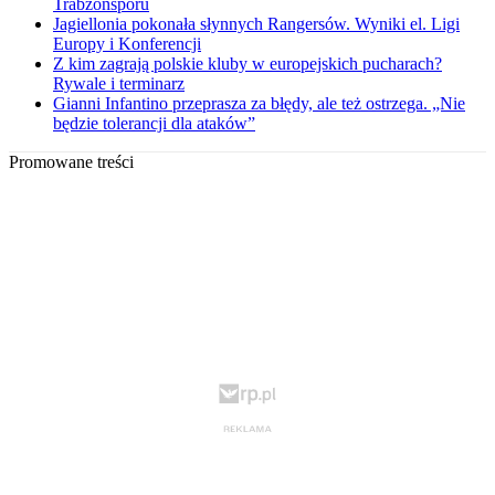
Trabzonsporu
Jagiellonia pokonała słynnych Rangersów. Wyniki el. Ligi
Europy i Konferencji
Z kim zagrają polskie kluby w europejskich pucharach?
Rywale i terminarz
Gianni Infantino przeprasza za błędy, ale też ostrzega. „Nie
będzie tolerancji dla ataków”
Promowane treści