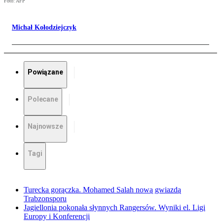
Foto: AFP
Michał Kołodziejczyk
Powiązane
Polecane
Najnowsze
Tagi
Turecka gorączka. Mohamed Salah nową gwiazdą
Trabzonsporu
Jagiellonia pokonała słynnych Rangersów. Wyniki el. Ligi
Europy i Konferencji