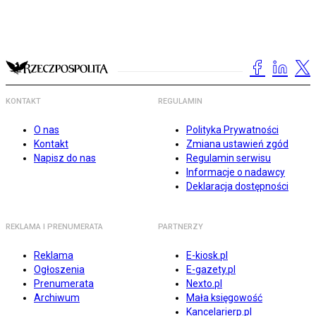
KONTAKT
REGULAMIN
O nas
Polityka Prywatności
Kontakt
Zmiana ustawień zgód
Napisz do nas
Regulamin serwisu
Informacje o nadawcy
Deklaracja dostępności
REKLAMA I PRENUMERATA
PARTNERZY
Reklama
E-kiosk.pl
Ogłoszenia
E-gazety.pl
Prenumerata
Nexto.pl
Archiwum
Mała księgowość
Kancelarierp.pl