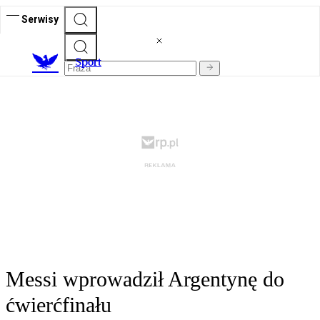
Serwisy
S
port
Messi wprowadził Argentynę do
ćwierćfinału