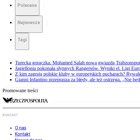
Polecane
Najnowsze
Tagi
Turecka gorączka. Mohamed Salah nową gwiazdą Trabzonspo
Jagiellonia pokonała słynnych Rangersów. Wyniki el. Ligi Eur
Z kim zagrają polskie kluby w europejskich pucharach? Rywale
Gianni Infantino przeprasza za błędy, ale też ostrzega. „Nie będ
Promowane treści
KONTAKT
O nas
Kontakt