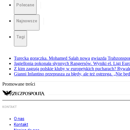
Polecane
Najnowsze
Tagi
Turecka gorączka. Mohamed Salah nową gwiazdą Trabzonspo
Jagiellonia pokonała słynnych Rangersów. Wyniki el. Ligi Eur
Z kim zagrają polskie kluby w europejskich pucharach? Rywale
Gianni Infantino przeprasza za błędy, ale też ostrzega. „Nie będ
Promowane treści
KONTAKT
O nas
Kontakt