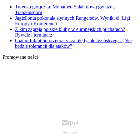
Turecka gorączka. Mohamed Salah nową gwiazdą
Trabzonsporu
Jagiellonia pokonała słynnych Rangersów. Wyniki el. Ligi
Europy i Konferencji
Z kim zagrają polskie kluby w europejskich pucharach?
Rywale i terminarz
Gianni Infantino przeprasza za błędy, ale też ostrzega. „Nie
będzie tolerancji dla ataków”
Promowane treści