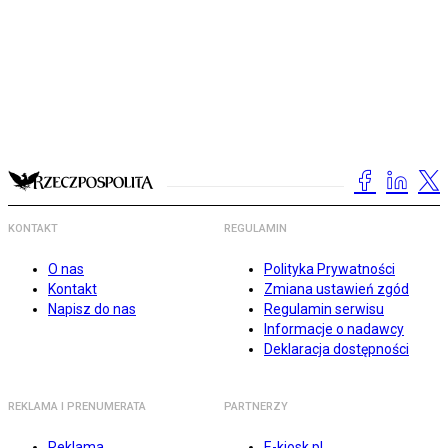
KONTAKT
REGULAMIN
O nas
Polityka Prywatności
Kontakt
Zmiana ustawień zgód
Napisz do nas
Regulamin serwisu
Informacje o nadawcy
Deklaracja dostępności
REKLAMA I PRENUMERATA
PARTNERZY
Reklama
E-kiosk.pl