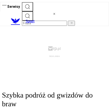
Serwisy
S
port
Szybka podróż od gwizdów do
braw