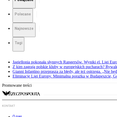
Polecane
Najnowsze
Tagi
Jagiellonia pokonała słynnych Rangersów. Wyniki el. Ligi Eur
Z kim zagrają polskie kluby w europejskich pucharach? Rywale
Gianni Infantino przeprasza za błędy, ale też ostrzega. „Nie będ
Eliminacje Ligi Europy. Minimalna porażka w Budapeszcie, G
Promowane treści
KONTAKT
O nas