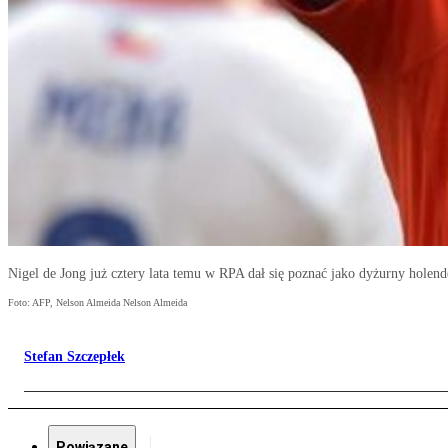
Nigel de Jong już cztery lata temu w RPA dał się poznać jako dyżurny holend
Foto: AFP, Nelson Almeida Nelson Almeida
Stefan Szczepłek
Powiązane