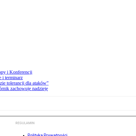
opy i Konferencji
 i terminarz
zie tolerancji dla ataków”
órnik zachowuje nadzieję
REGULAMIN
Polityka Prywatności