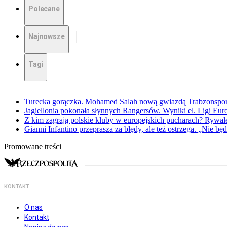
Polecane
Najnowsze
Tagi
Turecka gorączka. Mohamed Salah nową gwiazdą Trabzonspo
Jagiellonia pokonała słynnych Rangersów. Wyniki el. Ligi Eur
Z kim zagrają polskie kluby w europejskich pucharach? Rywale
Gianni Infantino przeprasza za błędy, ale też ostrzega. „Nie będ
Promowane treści
KONTAKT
O nas
Kontakt