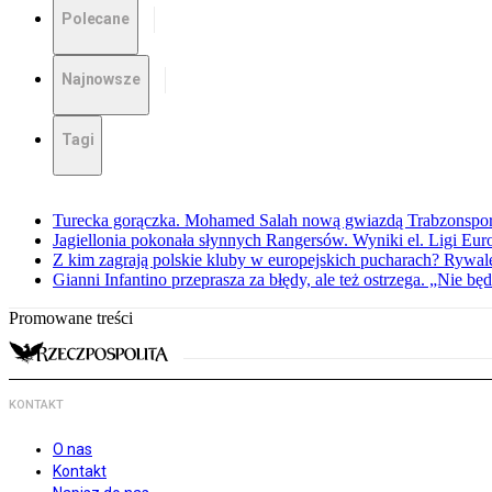
Polecane
Najnowsze
Tagi
Turecka gorączka. Mohamed Salah nową gwiazdą Trabzonspo
Jagiellonia pokonała słynnych Rangersów. Wyniki el. Ligi Eur
Z kim zagrają polskie kluby w europejskich pucharach? Rywale
Gianni Infantino przeprasza za błędy, ale też ostrzega. „Nie będ
Promowane treści
KONTAKT
O nas
Kontakt