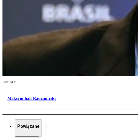
Foto: AFP
Maksymilian Radzimirski
Powiązane