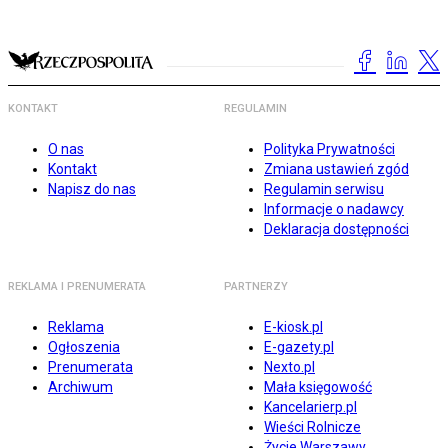
KONTAKT
REGULAMIN
O nas
Polityka Prywatności
Kontakt
Zmiana ustawień zgód
Napisz do nas
Regulamin serwisu
Informacje o nadawcy
Deklaracja dostępności
REKLAMA I PRENUMERATA
PARTNERZY
Reklama
E-kiosk.pl
Ogłoszenia
E-gazety.pl
Prenumerata
Nexto.pl
Archiwum
Mała księgowość
Kancelarierp.pl
Wieści Rolnicze
Życie Warszawy