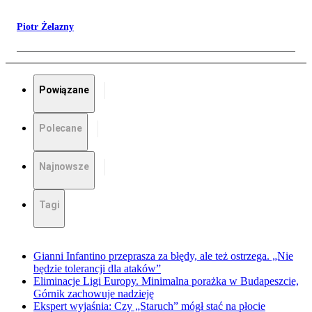
Piotr Żelazny
Powiązane
Polecane
Najnowsze
Tagi
Gianni Infantino przeprasza za błędy, ale też ostrzega. „Nie
będzie tolerancji dla ataków”
Eliminacje Ligi Europy. Minimalna porażka w Budapeszcie,
Górnik zachowuje nadzieję
Ekspert wyjaśnia: Czy „Staruch” mógł stać na płocie