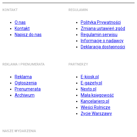
KONTAKT
REGULAMIN
O nas
Polityka Prywatności
Kontakt
Zmiana ustawień zgód
Napisz do nas
Regulamin serwisu
Informacje o nadawcy
Deklaracja dostępności
REKLAMA I PRENUMERATA
PARTNERZY
Reklama
E-kiosk.pl
Ogłoszenia
E-gazety.pl
Prenumerata
Nexto.pl
Archiwum
Mała księgowość
Kancelarierp.pl
Wieści Rolnicze
Życie Warszawy
NASZE WYDARZENIA