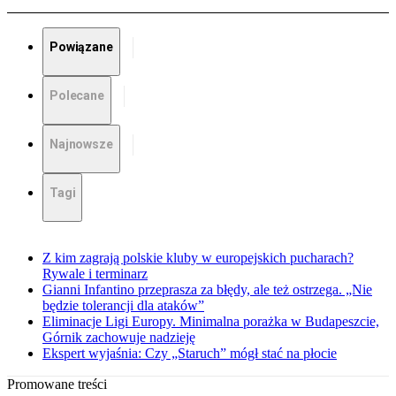
Powiązane
Polecane
Najnowsze
Tagi
Z kim zagrają polskie kluby w europejskich pucharach?
Rywale i terminarz
Gianni Infantino przeprasza za błędy, ale też ostrzega. „Nie
będzie tolerancji dla ataków”
Eliminacje Ligi Europy. Minimalna porażka w Budapeszcie,
Górnik zachowuje nadzieję
Ekspert wyjaśnia: Czy „Staruch” mógł stać na płocie
Promowane treści