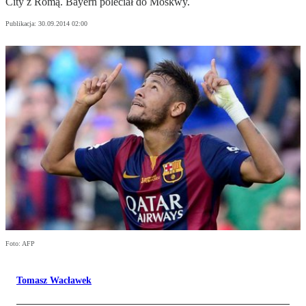
City z Romą. Bayern poleciał do Moskwy.
Publikacja:
30.09.2014 02:00
Foto: AFP
Tomasz Wacławek