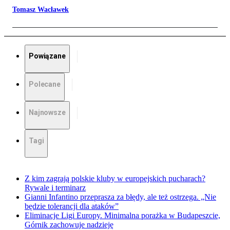
Tomasz Wacławek
Powiązane
Polecane
Najnowsze
Tagi
Z kim zagrają polskie kluby w europejskich pucharach?
Rywale i terminarz
Gianni Infantino przeprasza za błędy, ale też ostrzega. „Nie
będzie tolerancji dla ataków”
Eliminacje Ligi Europy. Minimalna porażka w Budapeszcie,
Górnik zachowuje nadzieję