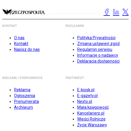
KONTAKT
REGULAMIN
O nas
Polityka Prywatności
Kontakt
Zmiana ustawień zgód
Napisz do nas
Regulamin serwisu
Informacje o nadawcy
Deklaracja dostępności
REKLAMA I PRENUMERATA
PARTNERZY
Reklama
E-kiosk.pl
Ogłoszenia
E-gazety.pl
Prenumerata
Nexto.pl
Archiwum
Mała księgowość
Kancelarierp.pl
Wieści Rolnicze
Życie Warszawy