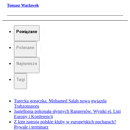
Tomasz Wacławek
Powiązane
Polecane
Najnowsze
Tagi
Turecka gorączka. Mohamed Salah nową gwiazdą
Trabzonsporu
Jagiellonia pokonała słynnych Rangersów. Wyniki el. Ligi
Europy i Konferencji
Z kim zagrają polskie kluby w europejskich pucharach?
Rywale i terminarz