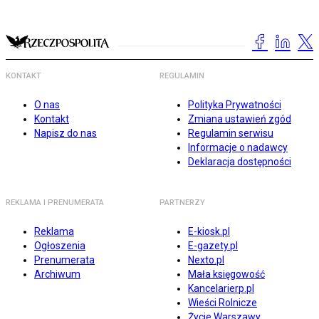
KONTAKT
REGULAMIN
O nas
Polityka Prywatności
Kontakt
Zmiana ustawień zgód
Napisz do nas
Regulamin serwisu
Informacje o nadawcy
Deklaracja dostępności
REKLAMA I PRENUMERATA
PARTNERZY
Reklama
E-kiosk.pl
Ogłoszenia
E-gazety.pl
Prenumerata
Nexto.pl
Archiwum
Mała księgowość
Kancelarierp.pl
Wieści Rolnicze
Życie Warszawy