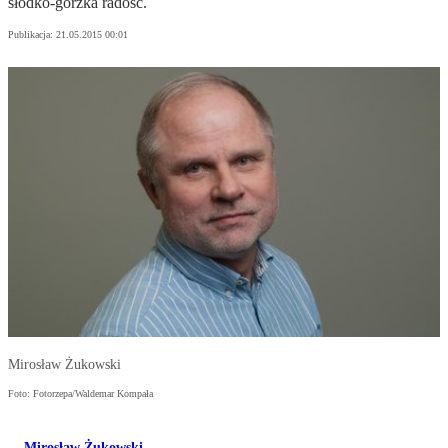
słodko-gorzka radość.
Publikacja:
21.05.2015 00:01
Mirosław Żukowski
Foto: Fotorzepa/Waldemar Kompała
Mirosław Żukowski