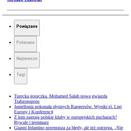
Powiązane
Polecane
Najnowsze
Tagi
Turecka gorączka. Mohamed Salah nową gwiazdą
Trabzonsporu
Jagiellonia pokonała słynnych Rangersów. Wyniki el. Ligi
Europy i Konferencji
Z kim zagrają polskie kluby w europejskich pucharach?
Rywale i terminarz
Gianni Infantino przeprasza za błędy, ale też ostrzega. „Nie