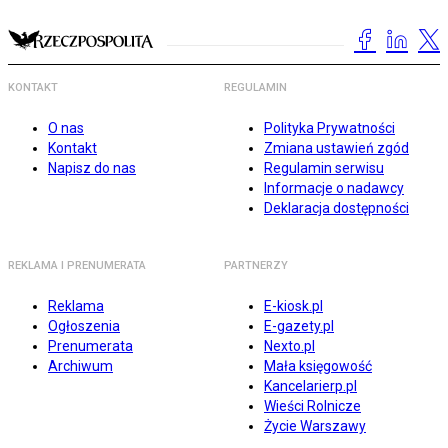
KONTAKT
REGULAMIN
O nas
Polityka Prywatności
Kontakt
Zmiana ustawień zgód
Napisz do nas
Regulamin serwisu
Informacje o nadawcy
Deklaracja dostępności
REKLAMA I PRENUMERATA
PARTNERZY
Reklama
E-kiosk.pl
Ogłoszenia
E-gazety.pl
Prenumerata
Nexto.pl
Archiwum
Mała księgowość
Kancelarierp.pl
Wieści Rolnicze
Życie Warszawy