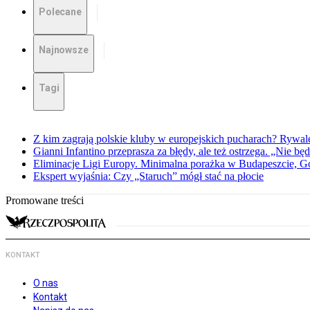
Polecane
Najnowsze
Tagi
Z kim zagrają polskie kluby w europejskich pucharach? Rywale
Gianni Infantino przeprasza za błędy, ale też ostrzega. „Nie będ
Eliminacje Ligi Europy. Minimalna porażka w Budapeszcie, G
Ekspert wyjaśnia: Czy „Staruch” mógł stać na płocie
Promowane treści
KONTAKT
O nas
Kontakt