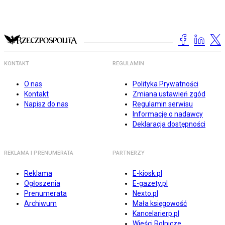
KONTAKT
REGULAMIN
O nas
Polityka Prywatności
Kontakt
Zmiana ustawień zgód
Napisz do nas
Regulamin serwisu
Informacje o nadawcy
Deklaracja dostępności
REKLAMA I PRENUMERATA
PARTNERZY
Reklama
E-kiosk.pl
Ogłoszenia
E-gazety.pl
Prenumerata
Nexto.pl
Archiwum
Mała księgowość
Kancelarierp.pl
Wieści Rolnicze