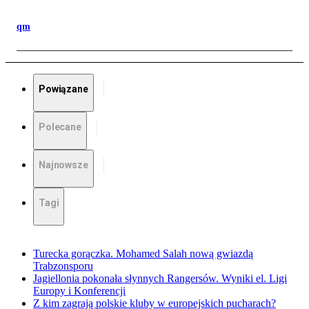
qm
Powiązane
Polecane
Najnowsze
Tagi
Turecka gorączka. Mohamed Salah nową gwiazdą
Trabzonsporu
Jagiellonia pokonała słynnych Rangersów. Wyniki el. Ligi
Europy i Konferencji
Z kim zagrają polskie kluby w europejskich pucharach?