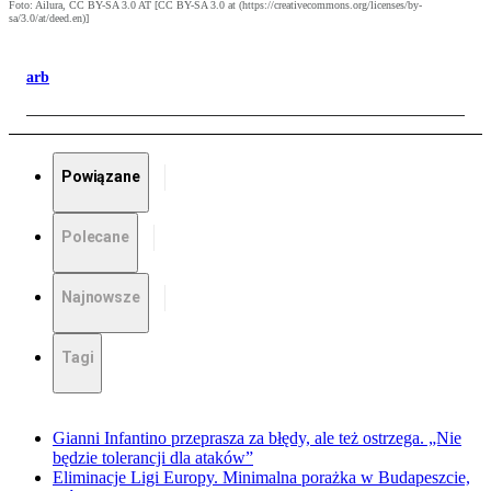
Foto: Ailura, CC BY-SA 3.0 AT [CC BY-SA 3.0 at (https://creativecommons.org/licenses/by-
sa/3.0/at/deed.en)]
arb
Powiązane
Polecane
Najnowsze
Tagi
Gianni Infantino przeprasza za błędy, ale też ostrzega. „Nie
będzie tolerancji dla ataków”
Eliminacje Ligi Europy. Minimalna porażka w Budapeszcie,