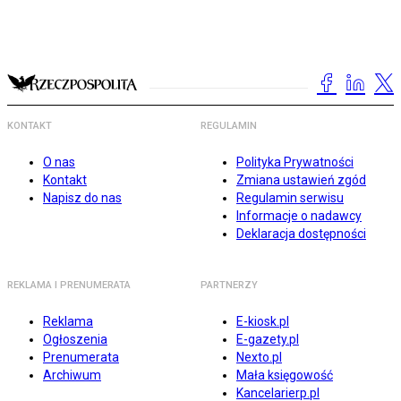
KONTAKT
REGULAMIN
O nas
Polityka Prywatności
Kontakt
Zmiana ustawień zgód
Napisz do nas
Regulamin serwisu
Informacje o nadawcy
Deklaracja dostępności
REKLAMA I PRENUMERATA
PARTNERZY
Reklama
E-kiosk.pl
Ogłoszenia
E-gazety.pl
Prenumerata
Nexto.pl
Archiwum
Mała księgowość
Kancelarierp.pl