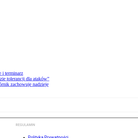
 i terminarz
zie tolerancji dla ataków”
órnik zachowuje nadzieję
REGULAMIN
Polityka Prywatności