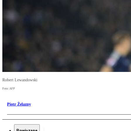
Robert Lewandowski
Foto: AFP
Piotr Żelazny
Powiązane