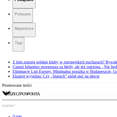
Polecane
Najnowsze
Tagi
Z kim zagrają polskie kluby w europejskich pucharach? Rywale
Gianni Infantino przeprasza za błędy, ale też ostrzega. „Nie będ
Eliminacje Ligi Europy. Minimalna porażka w Budapeszcie, G
Ekspert wyjaśnia: Czy „Staruch” mógł stać na płocie
Promowane treści
KONTAKT
O nas