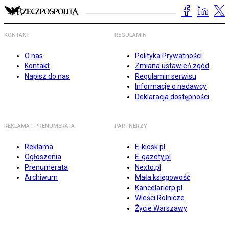
KONTAKT
REGULAMIN
O nas
Polityka Prywatności
Kontakt
Zmiana ustawień zgód
Napisz do nas
Regulamin serwisu
Informacje o nadawcy
Deklaracja dostępności
REKLAMA I PRENUMERATA
PARTNERZY
Reklama
E-kiosk.pl
Ogłoszenia
E-gazety.pl
Prenumerata
Nexto.pl
Archiwum
Mała księgowość
Kancelarierp.pl
Wieści Rolnicze
Życie Warszawy