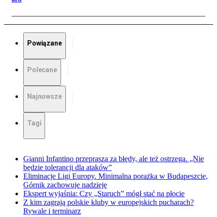
Powiązane
Polecane
Najnowsze
Tagi
Gianni Infantino przeprasza za błędy, ale też ostrzega. „Nie
będzie tolerancji dla ataków”
Eliminacje Ligi Europy. Minimalna porażka w Budapeszcie,
Górnik zachowuje nadzieję
Ekspert wyjaśnia: Czy „Staruch” mógł stać na płocie
Z kim zagrają polskie kluby w europejskich pucharach?
Rywale i terminarz