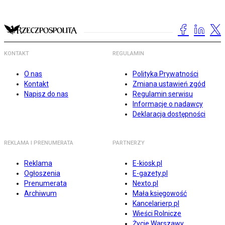
KONTAKT
REGULAMIN
O nas
Polityka Prywatności
Kontakt
Zmiana ustawień zgód
Napisz do nas
Regulamin serwisu
Informacje o nadawcy
Deklaracja dostępności
REKLAMA I PRENUMERATA
PARTNERZY
Reklama
E-kiosk.pl
Ogłoszenia
E-gazety.pl
Prenumerata
Nexto.pl
Archiwum
Mała księgowość
Kancelarierp.pl
Wieści Rolnicze
Życie Warszawy