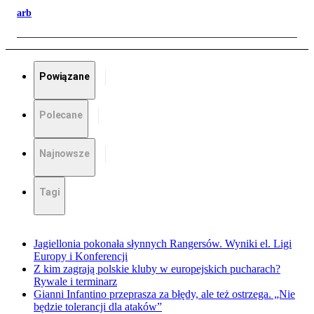
arb
Powiązane
Polecane
Najnowsze
Tagi
Jagiellonia pokonała słynnych Rangersów. Wyniki el. Ligi
Europy i Konferencji
Z kim zagrają polskie kluby w europejskich pucharach?
Rywale i terminarz
Gianni Infantino przeprasza za błędy, ale też ostrzega. „Nie
będzie tolerancji dla ataków”