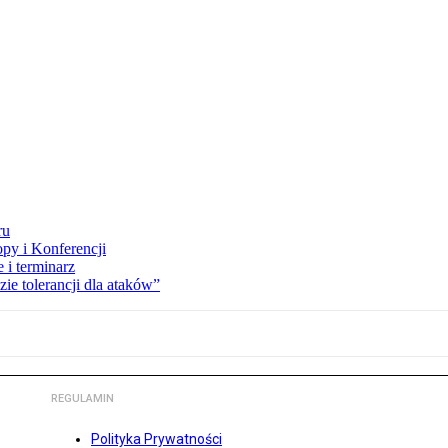
ru
opy i Konferencji
 i terminarz
zie tolerancji dla ataków”
REGULAMIN
Polityka Prywatności