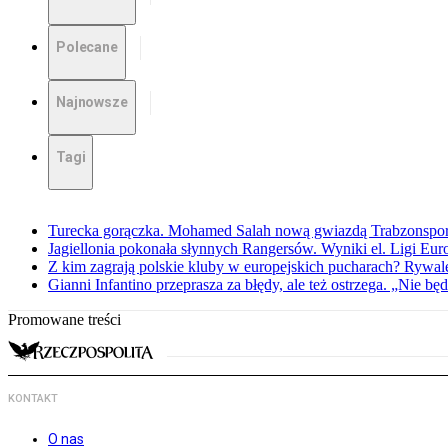
Polecane
Najnowsze
Tagi
Turecka gorączka. Mohamed Salah nową gwiazdą Trabzonspo
Jagiellonia pokonała słynnych Rangersów. Wyniki el. Ligi Eur
Z kim zagrają polskie kluby w europejskich pucharach? Rywale
Gianni Infantino przeprasza za błędy, ale też ostrzega. „Nie będ
Promowane treści
KONTAKT
O nas