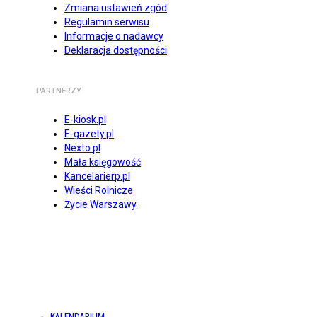
Zmiana ustawień zgód
Regulamin serwisu
Informacje o nadawcy
Deklaracja dostępności
PARTNERZY
E-kiosk.pl
E-gazety.pl
Nexto.pl
Mała księgowość
Kancelarierp.pl
Wieści Rolnicze
Życie Warszawy
KALENDARIUM