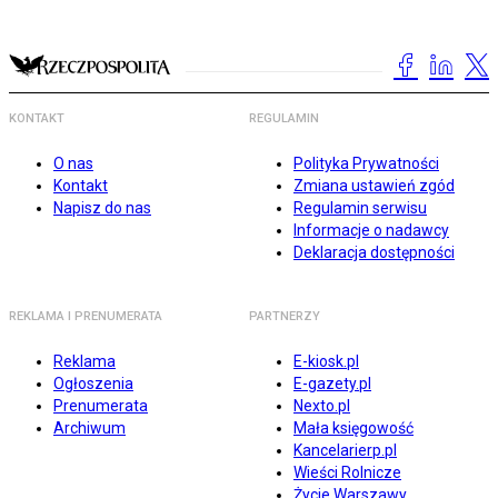
KONTAKT
REGULAMIN
O nas
Polityka Prywatności
Kontakt
Zmiana ustawień zgód
Napisz do nas
Regulamin serwisu
Informacje o nadawcy
Deklaracja dostępności
REKLAMA I PRENUMERATA
PARTNERZY
Reklama
E-kiosk.pl
Ogłoszenia
E-gazety.pl
Prenumerata
Nexto.pl
Archiwum
Mała księgowość
Kancelarierp.pl
Wieści Rolnicze
Życie Warszawy