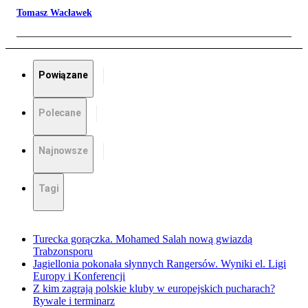
Tomasz Wacławek
Powiązane
Polecane
Najnowsze
Tagi
Turecka gorączka. Mohamed Salah nową gwiazdą
Trabzonsporu
Jagiellonia pokonała słynnych Rangersów. Wyniki el. Ligi
Europy i Konferencji
Z kim zagrają polskie kluby w europejskich pucharach?
Rywale i terminarz