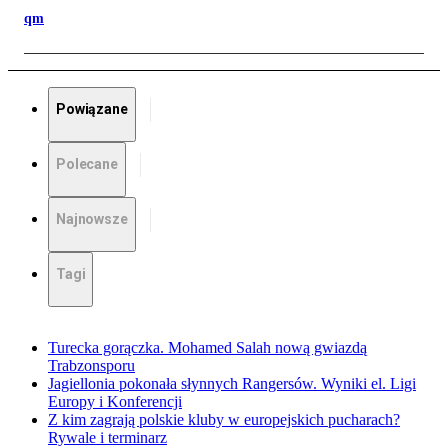
qm
Powiązane
Polecane
Najnowsze
Tagi
Turecka gorączka. Mohamed Salah nową gwiazdą
Trabzonsporu
Jagiellonia pokonała słynnych Rangersów. Wyniki el. Ligi
Europy i Konferencji
Z kim zagrają polskie kluby w europejskich pucharach?
Rywale i terminarz