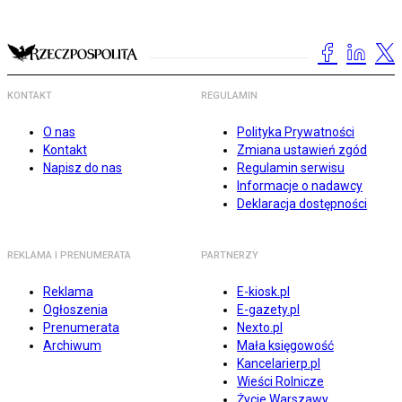
KONTAKT
REGULAMIN
O nas
Polityka Prywatności
Kontakt
Zmiana ustawień zgód
Napisz do nas
Regulamin serwisu
Informacje o nadawcy
Deklaracja dostępności
REKLAMA I PRENUMERATA
PARTNERZY
Reklama
E-kiosk.pl
Ogłoszenia
E-gazety.pl
Prenumerata
Nexto.pl
Archiwum
Mała księgowość
Kancelarierp.pl
Wieści Rolnicze
Życie Warszawy