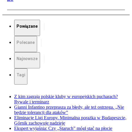
Powiązane
Polecane
Najnowsze
Tagi
Z kim zagrają polskie kluby w europejskich pucharach?
Rywale i terminarz
Gianni Infantino przeprasza za błędy, ale też ostrzega. „Nie
będzie tolerancji dla ataków”
Eliminacje Ligi Europy. Minimalna porażka w Budapeszcie,
Górnik zachowuje nadzieję
Ekspert wyjaśnia: Czy „Staruch” mógł stać na płocie