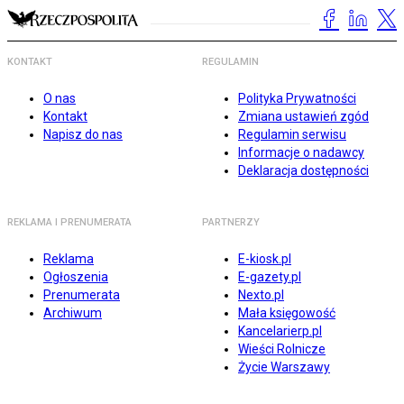
KONTAKT
REGULAMIN
O nas
Polityka Prywatności
Kontakt
Zmiana ustawień zgód
Napisz do nas
Regulamin serwisu
Informacje o nadawcy
Deklaracja dostępności
REKLAMA I PRENUMERATA
PARTNERZY
Reklama
E-kiosk.pl
Ogłoszenia
E-gazety.pl
Prenumerata
Nexto.pl
Archiwum
Mała księgowość
Kancelarierp.pl
Wieści Rolnicze
Życie Warszawy