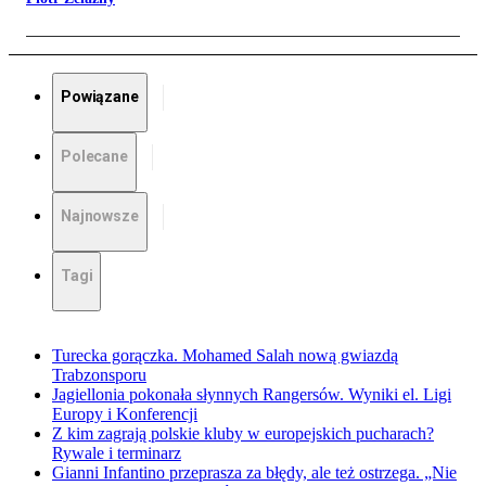
Powiązane
Polecane
Najnowsze
Tagi
Turecka gorączka. Mohamed Salah nową gwiazdą
Trabzonsporu
Jagiellonia pokonała słynnych Rangersów. Wyniki el. Ligi
Europy i Konferencji
Z kim zagrają polskie kluby w europejskich pucharach?
Rywale i terminarz
Gianni Infantino przeprasza za błędy, ale też ostrzega. „Nie