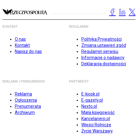
KONTAKT
REGULAMIN
O nas
Polityka Prywatności
Kontakt
Zmiana ustawień zgód
Napisz do nas
Regulamin serwisu
Informacje o nadawcy
Deklaracja dostępności
REKLAMA I PRENUMERATA
PARTNERZY
Reklama
E-kiosk.pl
Ogłoszenia
E-gazety.pl
Prenumerata
Nexto.pl
Archiwum
Mała księgowość
Kancelarierp.pl
Wieści Rolnicze
Życie Warszawy