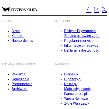
KONTAKT
REGULAMIN
O nas
Polityka Prywatności
Kontakt
Zmiana ustawień zgód
Napisz do nas
Regulamin serwisu
Informacje o nadawcy
Deklaracja dostępności
REKLAMA I PRENUMERATA
PARTNERZY
Reklama
E-kiosk.pl
Ogłoszenia
E-gazety.pl
Prenumerata
Nexto.pl
Archiwum
Mała księgowość
Kancelarierp.pl
Wieści Rolnicze
Życie Warszawy