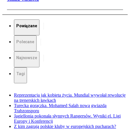
Powiązane
Polecane
Najnowsze
Tagi
Reprezentacja jak kobieta życia. Mundial wywołał rewolucję
na trenerskich ławkach
Turecka gorączka. Mohamed Salah nową gwiazdą
Trabzonsporu
Jagiellonia pokonała słynnych Rangersów. Wyniki el. Ligi
Europy i Konferencji
Z kim zagrają polskie kluby w europejskich pucharach?