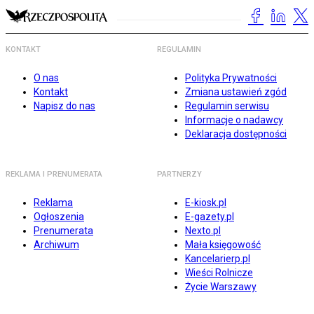
KONTAKT
REGULAMIN
O nas
Polityka Prywatności
Kontakt
Zmiana ustawień zgód
Napisz do nas
Regulamin serwisu
Informacje o nadawcy
Deklaracja dostępności
REKLAMA I PRENUMERATA
PARTNERZY
Reklama
E-kiosk.pl
Ogłoszenia
E-gazety.pl
Prenumerata
Nexto.pl
Archiwum
Mała księgowość
Kancelarierp.pl
Wieści Rolnicze
Życie Warszawy