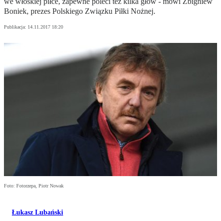
we włoskiej piłce, zapewne poleci też kilka głów - mówi Zbigniew
Boniek, prezes Polskiego Związku Piłki Nożnej.
Publikacja:
14.11.2017 18:20
Foto: Fotorzepa, Piotr Nowak
Łukasz Lubański