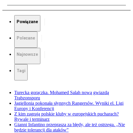
Powiązane
Polecane
Najnowsze
Tagi
Turecka gorączka. Mohamed Salah nową gwiazdą
Trabzonsporu
Jagiellonia pokonała słynnych Rangersów. Wyniki el. Ligi
Europy i Konferencji
Z kim zagrają polskie kluby w europejskich pucharach?
Rywale i terminarz
Gianni Infantino przeprasza za błędy, ale też ostrzega. „Nie
będzie tolerancji dla ataków”