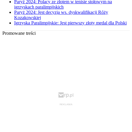
Paryż 2024: Polacy ze złotem w tenisie stołowym na
igrzyskach paralimpijskich
Paryż 2024: Jest decyzja ws. dyskwalifikacji Róży
Kozakowskiej
Igrzyska Paralimpijskie: Jest pierwszy złoty medal dla Polski
Promowane treści