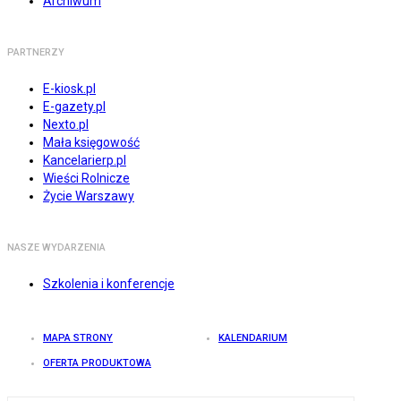
Archiwum
PARTNERZY
E-kiosk.pl
E-gazety.pl
Nexto.pl
Mała księgowość
Kancelarierp.pl
Wieści Rolnicze
Życie Warszawy
NASZE WYDARZENIA
Szkolenia i konferencje
MAPA STRONY
KALENDARIUM
OFERTA PRODUKTOWA