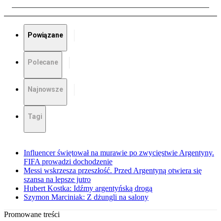
Powiązane
Polecane
Najnowsze
Tagi
Influencer świętował na murawie po zwycięstwie Argentyny.
FIFA prowadzi dochodzenie
Messi wskrzesza przeszłość. Przed Argentyną otwiera się
szansa na lepsze jutro
Hubert Kostka: Idźmy argentyńską drogą
Szymon Marciniak: Z dżungli na salony
Promowane treści