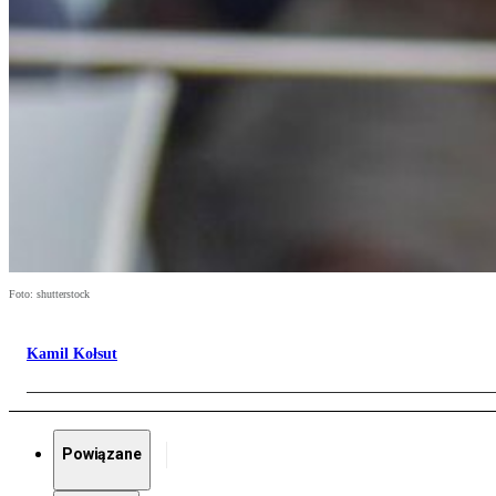
Foto: shutterstock
Kamil Kołsut
Powiązane