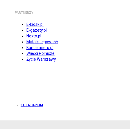
PARTNERZY
E-kiosk.pl
E-gazety.pl
Nexto.pl
Mała księgowość
Kancelarierp.pl
Wieści Rolnicze
Życie Warszawy
KALENDARIUM