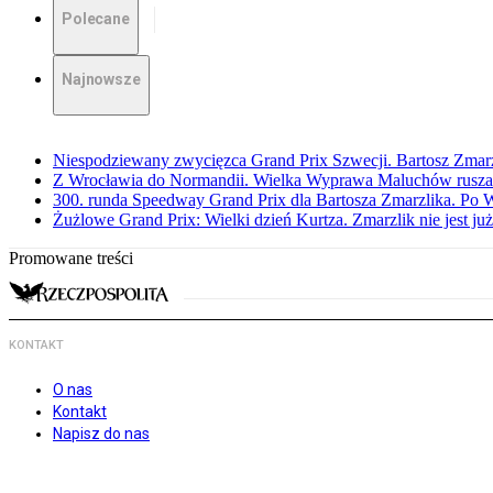
Polecane
Najnowsze
Niespodziewany zwycięzca Grand Prix Szwecji. Bartosz Zmar
Z Wrocławia do Normandii. Wielka Wyprawa Maluchów rusza
300. runda Speedway Grand Prix dla Bartosza Zmarzlika. Po
Żużlowe Grand Prix: Wielki dzień Kurtza. Zmarzlik nie jest już
Promowane treści
KONTAKT
O nas
Kontakt
Napisz do nas