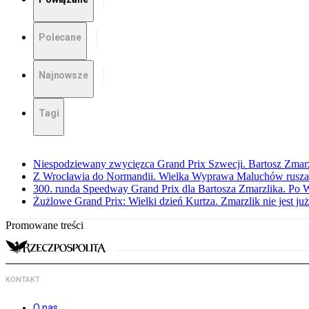
Polecane
Najnowsze
Tagi
Niespodziewany zwycięzca Grand Prix Szwecji. Bartosz Zmar
Z Wrocławia do Normandii. Wielka Wyprawa Maluchów rusza
300. runda Speedway Grand Prix dla Bartosza Zmarzlika. Po
Żużlowe Grand Prix: Wielki dzień Kurtza. Zmarzlik nie jest już
Promowane treści
KONTAKT
O nas