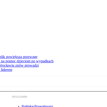
zlik powiększa przewagę
 na pomoc dzieciom po wypadkach
 Wrocławiu znów prowadzi
 liderem
REGULAMIN
Polityka Prywatności