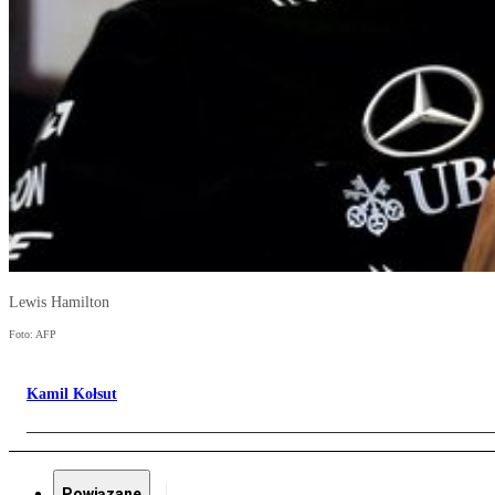
Lewis Hamilton
Foto: AFP
Kamil Kołsut
Powiązane