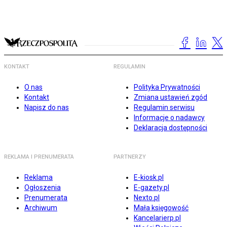
KONTAKT
REGULAMIN
O nas
Polityka Prywatności
Kontakt
Zmiana ustawień zgód
Napisz do nas
Regulamin serwisu
Informacje o nadawcy
Deklaracja dostępności
REKLAMA I PRENUMERATA
PARTNERZY
Reklama
E-kiosk.pl
Ogłoszenia
E-gazety.pl
Prenumerata
Nexto.pl
Archiwum
Mała księgowość
Kancelarierp.pl