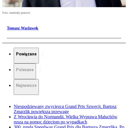
Foto: materiały prasowe
Tomasz Wacławek
Powiązane
Polecane
Najnowsze
Niespodziewany zwycięzca Grand Prix Szwecji. Bartosz
Zmarzlik powiększa przewagę
Z Wrocławia do Normandii. Wielka Wyprawa Maluchów
rusza na pomoc dzieciom po wypadkach
300. runda Speedway Grand Prix dla Bartosza Zmarzlika. Po