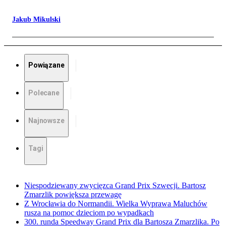
Jakub Mikulski
Powiązane
Polecane
Najnowsze
Tagi
Niespodziewany zwycięzca Grand Prix Szwecji. Bartosz
Zmarzlik powiększa przewagę
Z Wrocławia do Normandii. Wielka Wyprawa Maluchów
rusza na pomoc dzieciom po wypadkach
300. runda Speedway Grand Prix dla Bartosza Zmarzlika. Po