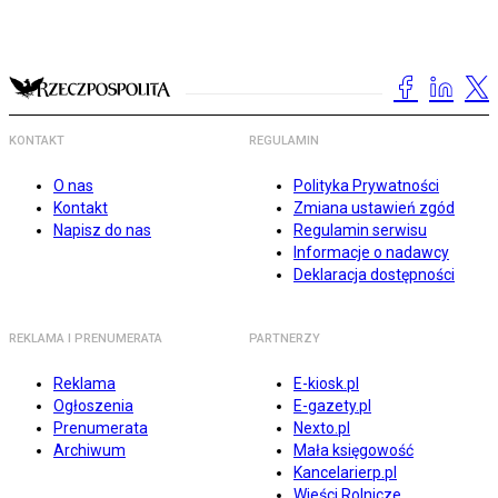
KONTAKT
REGULAMIN
O nas
Polityka Prywatności
Kontakt
Zmiana ustawień zgód
Napisz do nas
Regulamin serwisu
Informacje o nadawcy
Deklaracja dostępności
REKLAMA I PRENUMERATA
PARTNERZY
Reklama
E-kiosk.pl
Ogłoszenia
E-gazety.pl
Prenumerata
Nexto.pl
Archiwum
Mała księgowość
Kancelarierp.pl
Wieści Rolnicze