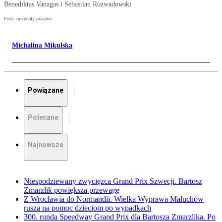
Benediktas Vanagas i Sebastian Rozwadowski
Foto: materiały prasowe
Michalina Mikulska
Powiązane
Polecane
Najnowsze
Niespodziewany zwycięzca Grand Prix Szwecji. Bartosz
Zmarzlik powiększa przewagę
Z Wrocławia do Normandii. Wielka Wyprawa Maluchów
rusza na pomoc dzieciom po wypadkach
300. runda Speedway Grand Prix dla Bartosza Zmarzlika. Po