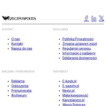
KONTAKT
REGULAMIN
O nas
Polityka Prywatności
Kontakt
Zmiana ustawień zgód
Napisz do nas
Regulamin serwisu
Informacje o nadawcy
Deklaracja dostępności
REKLAMA I PRENUMERATA
PARTNERZY
Reklama
E-kiosk.pl
Ogłoszenia
E-gazety.pl
Prenumerata
Nexto.pl
Archiwum
Mała księgowość
Kancelarierp.pl
Wieści Rolnicze