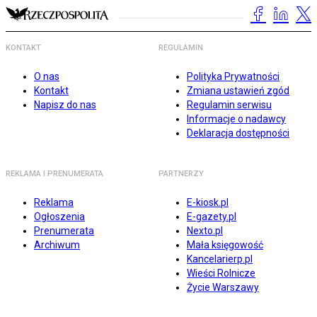
KONTAKT
REGULAMIN
O nas
Polityka Prywatności
Kontakt
Zmiana ustawień zgód
Napisz do nas
Regulamin serwisu
Informacje o nadawcy
Deklaracja dostępności
REKLAMA I PRENUMERATA
PARTNERZY
Reklama
E-kiosk.pl
Ogłoszenia
E-gazety.pl
Prenumerata
Nexto.pl
Archiwum
Mała księgowość
Kancelarierp.pl
Wieści Rolnicze
Życie Warszawy