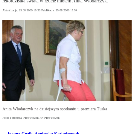
rekordzistka świata w rzucie młotem Anita Włodarczyk.
Aktualizacja:
25.08.2009 19:30
Publikacja:
25.08.2009 15:54
Anita Włodarczyk na dzisiejszym spotkaniu u premiera Tuska
Foto: Fotorzepa, Piotr Nowak PN Piotr Nowak
Joanna Guzik
,
Agnieszka Kazimierczuk