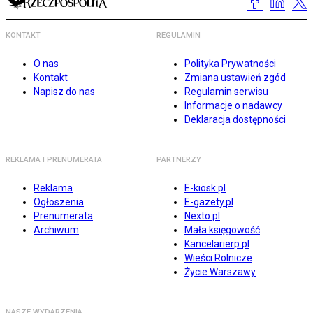
KONTAKT
REGULAMIN
O nas
Polityka Prywatności
Kontakt
Zmiana ustawień zgód
Napisz do nas
Regulamin serwisu
Informacje o nadawcy
Deklaracja dostępności
REKLAMA I PRENUMERATA
PARTNERZY
Reklama
E-kiosk.pl
Ogłoszenia
E-gazety.pl
Prenumerata
Nexto.pl
Archiwum
Mała księgowość
Kancelarierp.pl
Wieści Rolnicze
Życie Warszawy
NASZE WYDARZENIA