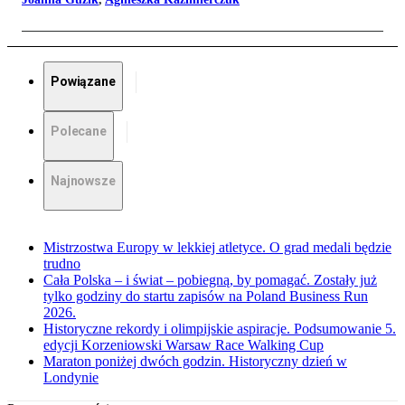
Powiązane
Polecane
Najnowsze
Mistrzostwa Europy w lekkiej atletyce. O grad medali będzie
trudno
Cała Polska – i świat – pobiegną, by pomagać. Zostały już
tylko godziny do startu zapisów na Poland Business Run
2026.
Historyczne rekordy i olimpijskie aspiracje. Podsumowanie 5.
edycji Korzeniowski Warsaw Race Walking Cup
Maraton poniżej dwóch godzin. Historyczny dzień w
Londynie