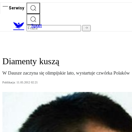
Serwisy
S
port
Diamenty kuszą
W Dau­sze za­czy­na się olim­pij­skie la­to, wystartuje czwórka Polaków
Publikacja:
11.05.2012 02:21