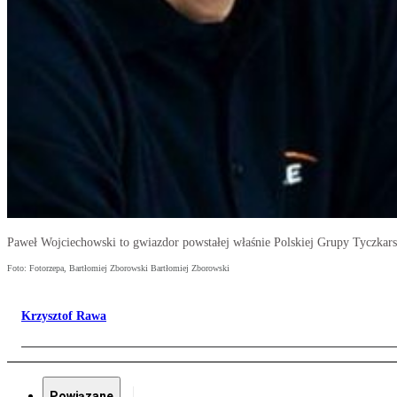
Paweł Wojciechowski to gwiazdor powstałej właśnie Polskiej Grupy Tyczka
Foto: Fotorzepa, Bartłomiej Zborowski Bartłomiej Zborowski
Krzysztof Rawa
Powiązane