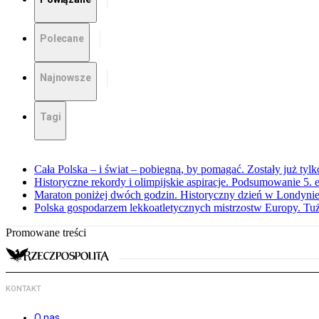
Polecane
Najnowsze
Tagi
Cała Polska – i świat – pobiegną, by pomagać. Zostały już tyl
Historyczne rekordy i olimpijskie aspiracje. Podsumowanie 5
Maraton poniżej dwóch godzin. Historyczny dzień w Londyni
Polska gospodarzem lekkoatletycznych mistrzostw Europy. Tuż
Promowane treści
KONTAKT
O nas