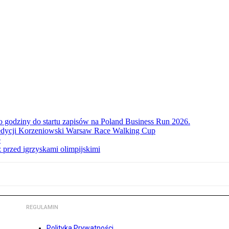
ko godziny do startu zapisów na Poland Business Run 2026.
. edycji Korzeniowski Warsaw Race Walking Cup
e
 przed igrzyskami olimpijskimi
REGULAMIN
Polityka Prywatności