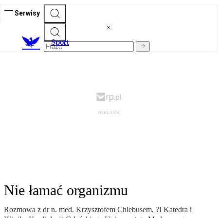
Serwisy
S
port
Nie łamać organizmu
Rozmowa z dr n. med. Krzysztofem Chlebusem, ?I Katedra i