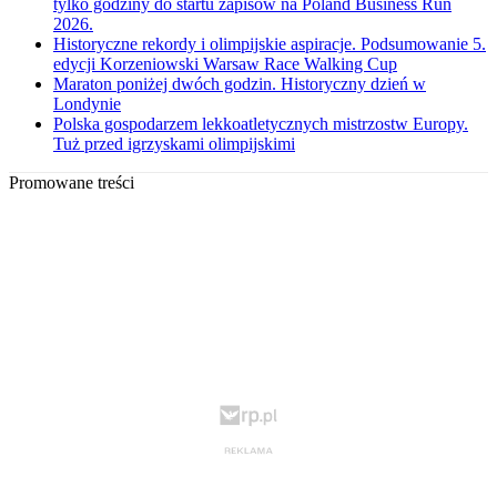
tylko godziny do startu zapisów na Poland Business Run
2026.
Historyczne rekordy i olimpijskie aspiracje. Podsumowanie 5.
edycji Korzeniowski Warsaw Race Walking Cup
Maraton poniżej dwóch godzin. Historyczny dzień w
Londynie
Polska gospodarzem lekkoatletycznych mistrzostw Europy.
Tuż przed igrzyskami olimpijskimi
Promowane treści