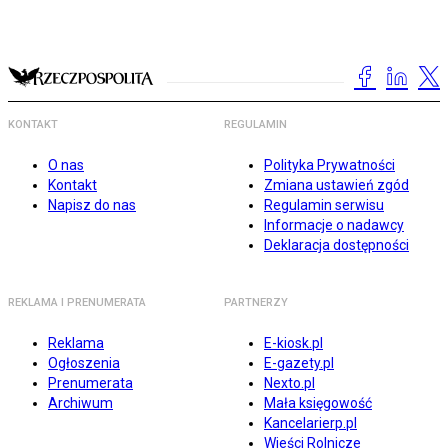
KONTAKT
REGULAMIN
O nas
Polityka Prywatności
Kontakt
Zmiana ustawień zgód
Napisz do nas
Regulamin serwisu
Informacje o nadawcy
Deklaracja dostępności
REKLAMA I PRENUMERATA
PARTNERZY
Reklama
E-kiosk.pl
Ogłoszenia
E-gazety.pl
Prenumerata
Nexto.pl
Archiwum
Mała księgowość
Kancelarierp.pl
Wieści Rolnicze