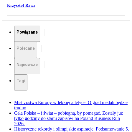
Krzysztof Rawa
Powiązane
Polecane
Najnowsze
Tagi
Mistrzostwa Europy w lekkiej atletyce. O grad medali będzie
trudno
Cała Polska – i świat – pobiegną, by pomagać. Zostały już
tylko godziny do startu zapisów na Poland Business Run
2026.
Historyczne rekordy i olimpijskie aspiracje. Podsumowanie 5.