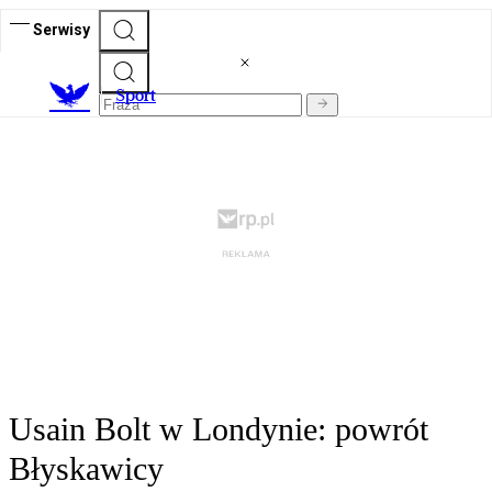
Serwisy
S
port
Usain Bolt w Londynie: powrót
Błyskawicy