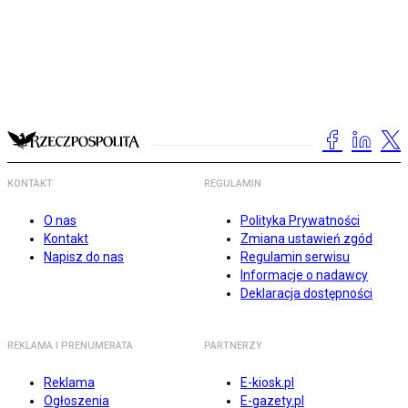
KONTAKT
REGULAMIN
O nas
Polityka Prywatności
Kontakt
Zmiana ustawień zgód
Napisz do nas
Regulamin serwisu
Informacje o nadawcy
Deklaracja dostępności
REKLAMA I PRENUMERATA
PARTNERZY
Reklama
E-kiosk.pl
Ogłoszenia
E-gazety.pl