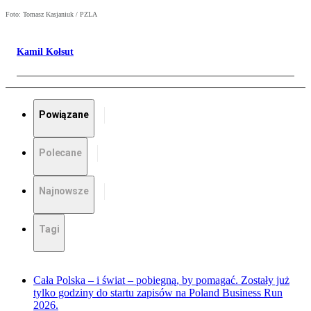
Foto: Tomasz Kasjaniuk / PZLA
Kamil Kołsut
Powiązane
Polecane
Najnowsze
Tagi
Cała Polska – i świat – pobiegną, by pomagać. Zostały już
tylko godziny do startu zapisów na Poland Business Run
2026.