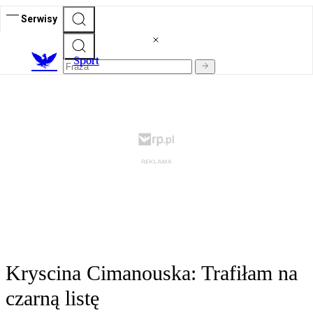
Serwisy
S
port
Kryscina Cimanouska: Trafiłam na
czarną listę