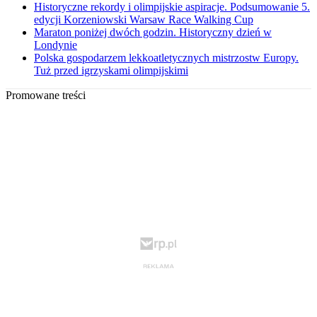
Historyczne rekordy i olimpijskie aspiracje. Podsumowanie 5.
edycji Korzeniowski Warsaw Race Walking Cup
Maraton poniżej dwóch godzin. Historyczny dzień w
Londynie
Polska gospodarzem lekkoatletycznych mistrzostw Europy.
Tuż przed igrzyskami olimpijskimi
Promowane treści