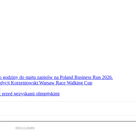
ko godziny do startu zapisów na Poland Business Run 2026.
. edycji Korzeniowski Warsaw Race Walking Cup
e
 przed igrzyskami olimpijskimi
REGULAMIN