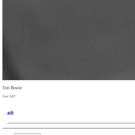
Tori Bowie
Foto: AFP
arb